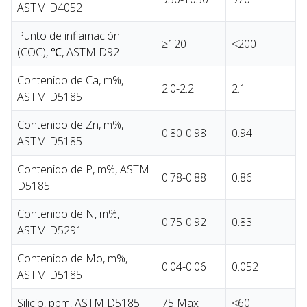
ASTM D4052
Punto de inflamación
≥120
<200
(COC), ℃, ASTM D92
Contenido de Ca, m%,
2.0-2.2
2.1
ASTM D5185
Contenido de Zn, m%,
0.80-0.98
0.94
ASTM D5185
Contenido de P, m%, ASTM
0.78-0.88
0.86
D5185
Contenido de N, m%,
0.75-0.92
0.83
ASTM D5291
Contenido de Mo, m%,
0.04-0.06
0.052
ASTM D5185
Silicio, ppm, ASTM D5185
75 Max
<60