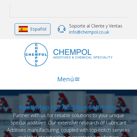
Soporte al Cliente y Ventas
Español
info@chempol.co.uk
Menú
Road Map For Additive Solutions.
Partner with us for reliable solutions to your unique
special additives. Our extensive research of Lubricant
Additives manufacturing, coupled with top-notch services