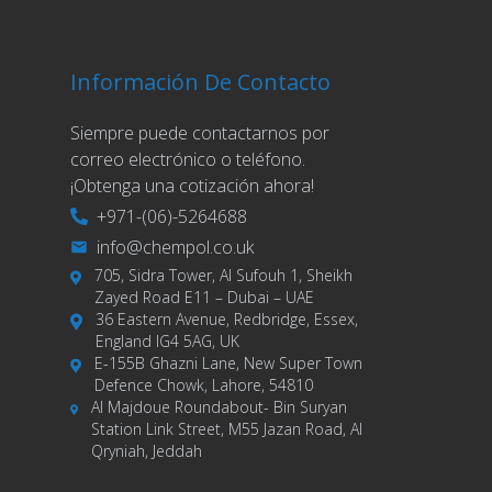
Información De Contacto
Siempre puede contactarnos por
correo electrónico o teléfono.
¡Obtenga una cotización ahora!
+971-(06)-5264688
info@chempol.co.uk
705, Sidra Tower, Al Sufouh 1, Sheikh
Zayed Road E11 – Dubai – UAE
36 Eastern Avenue, Redbridge, Essex,
England IG4 5AG, UK
E-155B Ghazni Lane, New Super Town
Defence Chowk, Lahore, 54810
Al Majdoue Roundabout- Bin Suryan
Station Link Street, M55 Jazan Road, Al
Qryniah, Jeddah