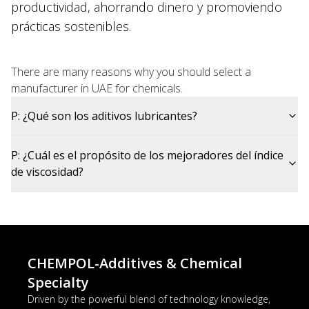
productividad, ahorrando dinero y promoviendo
prácticas sostenibles.
There are many reasons why you should select a
manufacturer in UAE for chemicals.
P
:
¿Qué son los aditivos lubricantes?
P
:
¿Cuál es el propósito de los mejoradores del índice
de viscosidad?
CHEMPOL-Additives & Chemical
Specialty
Driven by the powerful blend of technology knowledge,