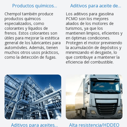
Productos químicos
Aditivos para aceite de
especiales
motor de gasolina
Chempol también produce
Los aditivos para gasolina
productos químicos
PCMO son los mejores
especializados, como
aliados de los motores de
colorantes y líquidos de
turismos, ya que los
frenos. Estos colorantes son
mantienen limpios, eficientes y
útiles para mejorar la estética
en óptimas condiciones.
general de los lubricantes para
Protegen el motor previniendo
automóviles. Además, tienen
la acumulación de depósitos y
muchos otros usos prácticos,
minimizando el desgaste, lo
como la detección de fugas.
que contribuye a mantener la
eficiencia del combustible.
Aditivos para aceites
Alta resistencia/HDDEO