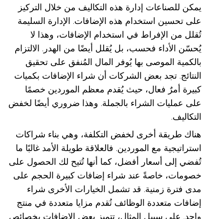
يمكن للصناعات إدارة هذه التكاليف من خلال التركيز
على تحسين استخدام هذه الإضافات. الإدارة السليمة
تُقلل من الإفراط في استخدام الإضافات، وهذا لا
يُحسّن الأداء فحسب، بل يُقلل أيضًا من الهدر. الالتزام
بالكمية الموصى بها يُوفر المال المُنفق على تحقيق
النتائج. تجد بعض الشركات أن شراء الإضافات بكميات
كبيرة أمرٌ فعال، حيث يُقدم معظم الموردين خصمًا
على عمليات الشراء بالجملة. وهذا ضروري أيضًا لخفض
التكاليف.
هناك طريقة أخرى لخفض التكلفة، وهي بناء شراكات
استراتيجية مع الموردين. فالعلاقة طويلة الأمد غالبًا ما
تُفضي إلى أسعار أفضل، كما أنها تُتيح لك الحصول على
خصومات، خاصةً عند شراء إضافات كبيرة الحجم على
مدى فترة زمنية. قد تشمل الخيارات الأخرى شراء
إضافات متعددة الوظائف تُقدم مزايا متعددة في منتج
واحد. على سبيل المثال، تتميز بعض الإضافات بخصائص