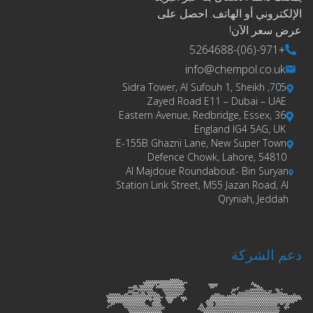
الإلكتروني أو الهاتف. احصل على
عرض سعر الآن!
+971-(06)-5264688
info@chempol.co.uk
705, Sidra Tower, Al Sufouh 1, Sheikh
Zayed Road E11 – Dubai – UAE
36 Eastern Avenue, Redbridge, Essex,
England IG4 5AG, UK
E-155B Ghazni Lane, New Super Town
Defence Chowk, Lahore, 54810
Al Majdoue Roundabout- Bin Suryan
Station Link Street, M55 Jazan Road, Al
Qryniah, Jeddah
دعم الشركة