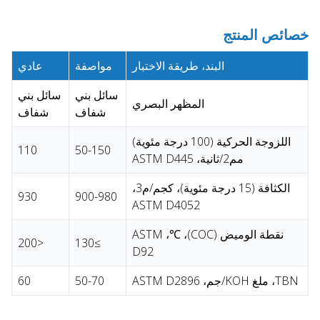
خصائص المنتج
البند، طريقة الاختبار
مواصفة
عادي
سائل بني
سائل بني
المظهر البصري
شفاف
شفاف
اللزوجة الحركية (100 درجة مئوية)
110
50-150
مم2/ثانية، ASTM D445
الكثافة (15 درجة مئوية)، كجم/م3،
930
900-980
ASTM D4052
نقطة الوميض (COC)، ℃، ASTM
<200
≥130
D92
TBN، ملغ KOH/جم، ASTM D2896
50-70
60